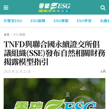
什麼是ESG
ESG新聞
ESG專題
ESG學習
永續
首頁
ESG專題
TNFD與聯合國永續證交所倡
議組織(SSE)發布自然相關財務
揭露模型指引
A
2025 年 12 月 22 日
A