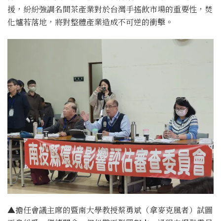
援，紛紛強調名間茶產業對於台灣手搖飲市場的重要性，焚
化爐若落地，將對整體產業造成不可逆的衝擊。
▲擔任會議主席的暨南大學教授蔡勇斌（拿麥克風者）試圖