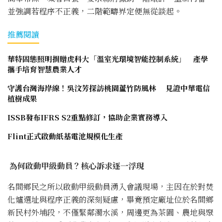
並強調若程序不正義，二階範疇界定便無從談起。
推薦閱讀
華特固態照明捐贈虎科大「溫室光環境智能控制系統」 產學
攜手培育智慧農業人才
守護台灣海岸線！吳汶芳探訪桃園蘆竹防風林 見證中華電信
植樹成果
ISSB發布IFRS S2重點修訂，協助企業實務導入
Flint正式啟動紙基電池規模化生產
為何啟動甲級動員？核心訴求逐一浮現
名間鄉民之所以啟動甲級動員湧入會議現場，主因在於對焚
化爐選址與程序正義的深刻疑慮，畢竟預定廠址位於名間鄉
新民村外埔段，不僅緊鄰濁水溪，周邊更為茶園、農地與聚