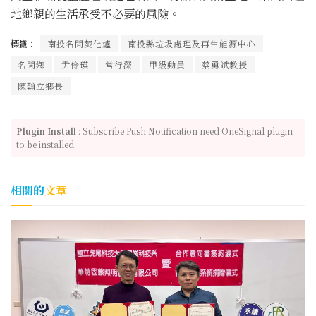
地鄉親的生活承受不必要的風險。
標籤：
南投名間焚化爐
南投縣垃圾處理及再生能源中心
名間鄉
尹伶瑛
常行深
甲級動員
蔡勇斌教授
陳翰立鄉長
Plugin Install
: Subscribe Push Notification need OneSignal plugin
to be installed.
相關的
文章