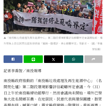
▲「南投縣垃圾處理及再生能源中心」第二階段環境影響評估範疇界定會議開始前，場
外聚集上百位民眾拉起布條表達「撤銷一階環評、停止範疇界定」等訴求。（圖／李喬
智拍攝）
記者李喬智／南投報導
南投縣政府推動的「南投縣垃圾處理及再生能源中心」（名
間焚化爐）第二階段環境影響評估範疇界定會議，今（31）
日上午於南投縣婦幼館舉行，然而會議尚未開始，場外已聚
集大批名間鄉茶農、在地居民、民意代表與環保團體，群眾
高舉布條、喊著口號，要求縣府撤銷一階環評、重新再審，