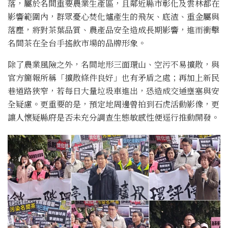
落，屬於名間重要農業生產區，且鄰近縣市彰化及雲林都在
影響範圍內，群眾憂心焚化爐產生的飛灰、底渣、重金屬與
落塵，將對茶葉品質、農產品安全造成長期影響，進而衝擊
名間茶在全台手搖飲市場的品牌形象。
除了農業風險之外，名間地形三面環山、空污不易擴散，與
官方簡報所稱「擴散條件良好」也有矛盾之處；再加上新民
巷道路狹窄，若每日大量垃圾車進出，恐造成交通壅塞與安
全疑慮。更重要的是，預定地周邊曾拍到石虎活動影像，更
讓人懷疑縣府是否未充分調查生態敏感性便逕行推動開發。