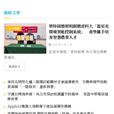
最新文章
華特固態照明捐贈虎科大「溫室光
ESG新聞
環境智能控制系統」 產學攜手培
育智慧農業人才
2026 年 2 月 3 日
記者李喬智／雲林報導 為引領台灣農
業邁向...
閱讀更多
南投名間焚化爐二階環評範疇界定會議爆衝突 茶農鄉親甲級動
員高喊「一階無效、重新再審」
守護台灣海岸線！吳汶芳探訪桃園蘆竹防風林 見證中華電信植
樹成果
Apple以機器人推動電子產品循環供應鏈
落實時尚循環經濟,國際品牌推動「修補」延長產品壽命