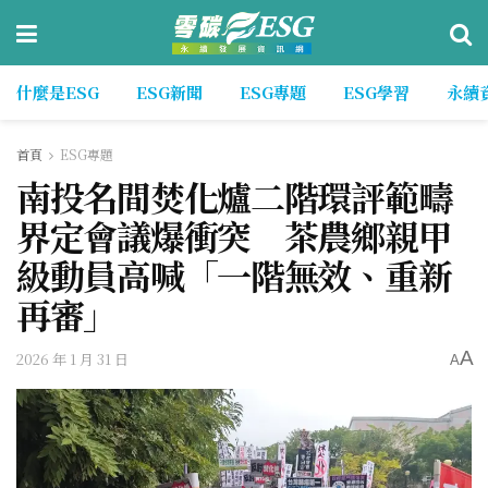
什麼是ESG
ESG新聞
ESG專題
ESG學習
永續
首頁
ESG專題
南投名間焚化爐二階環評範疇
界定會議爆衝突 茶農鄉親甲
級動員高喊「一階無效、重新
再審」
A
2026 年 1 月 31 日
A