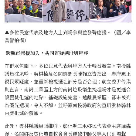
▲
多位民意代表及地方人士到場參與並發聲應援。（圖／李
喬智拍攝）
跨縣市聲援加入，共同質疑選址與程序
在群眾包圍下，多位民意代表與地方人士輪番發言。南投縣
議員沈夙崢、吳棋楠及名間鄉鄉長陳翰立皆指出，縣府應正
視民眾疑慮，並重新檢視選址評分是否合理；前立委尹伶瑛
則直言，南崗工業區上方的南崗垃圾衛生掩埋場才是更適合
設置焚化爐的地點，基礎設施完善、遠離農業區，卻未被列
為優先選項，令人不解，並呼籲南投縣政府勿重蹈雲林縣林
內焚化爐的覆轍。
此外，雲林縣議員張維崢、彰化縣二水鄉民代表會主席羅森
澤、名間鄉反焚化爐自救會會長釋致中師父等人也到場聲