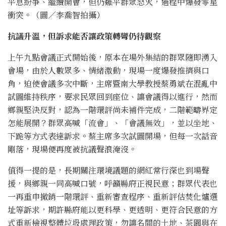
平息紛爭、繼續開會，但仍難平群眾怒火，過程中爆發零星
衝突。（圖／李喬智拍攝）
抗議升溫，但訴求能否讓政策轉彎仍待觀察
上午九點會議正式開始後，原本在場外集結的群眾隨即湧入
會場，由於人數眾多、情緒激動，現場一度爆發推擠與口
角，迫使會議多次中斷，主席暨南大學教授蔡勇斌在混亂中
試圖維持秩序，要求民眾回到座位、讓會議得以進行，然而
鄉親堅決反對，認為一階環評尚未補件完成，二階範疇界定
怎能展開？群眾高喊「流會」、「會議無效」，並以坐地、
下跪等方式表達訴求。蔡主席多次試圖開場，但每一次話音
剛落，現場便再度被抗議聲浪淹沒。
值得一提的是，長期關注環境議題的網紅常行深也到場聲
援，與鄉親一同高喊口號，呼籲縣府正視民意；群眾代表也
一再重申撤銷一階環評、重新審查程序、重新評估焚化爐選
址等訴求，期許縣府能以更科學、更透明、更符合民意的方
式重新檢視整體垃圾處理政策，勿讓名間的土地、茶園與在