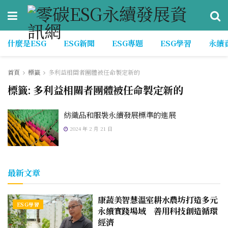
什麼是ESG
ESG新聞
ESG專題
ESG學習
永續
首頁
標籤
多利益相關者團體被任命製定新的
標籤:
多利益相關者團體被任命製定新的
紡織品和服裝永續發展標準的進展
2024 年 2 月 21 日
最新文章
康蔬美智慧溫室耕水農坊打造多元
ESG學習
永續實踐場域 善用科技創造循環
經濟