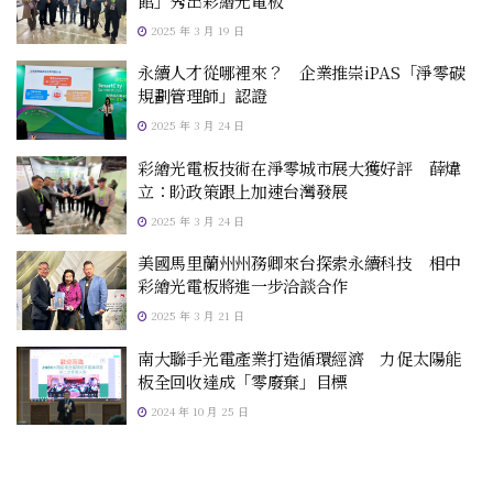
館」秀出彩繪光電板
2025 年 3 月 19 日
永續人才從哪裡來？ 企業推崇iPAS「淨零碳
規劃管理師」認證
2025 年 3 月 24 日
彩繪光電板技術在淨零城市展大獲好評 薛煒
立：盼政策跟上加速台灣發展
2025 年 3 月 24 日
美國馬里蘭州州務卿來台探索永續科技 相中
彩繪光電板將進一步洽談合作
2025 年 3 月 21 日
南大聯手光電產業打造循環經濟 力促太陽能
板全回收達成「零廢棄」目標
2024 年 10 月 25 日