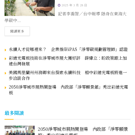
2025 年 3 月 28 日
記者李喬智／台中報導 隱身在東海大
學碳中...
閱讀更多
永續人才從哪裡來？ 企業推崇iPAS「淨零碳規劃管理師」認證
彩繪光電板技術在淨零城市展大獲好評 薛煒立：盼政策跟上加
速台灣發展
美國馬里蘭州州務卿來台探索永續科技 相中彩繪光電板將進一
步洽談合作
2050淨零城市展熱鬧登場 內政部「淨零願景館」秀出彩繪光電
板
最多閱讀
2050淨零城市展熱鬧登場 內政部「淨零願景