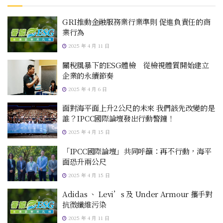
GRI推動金融服務業行業準則 促進負責任的商
業行為
2025 年 4 月 11 日
關稅風暴下的ESG體檢 從檢視體質開始建立
企業的永續節奏
2025 年 4 月 6 日
面對海平面上升2公尺的未來 我們該先改變的是
誰？IPCC國際論壇發出行動警鐘！
2025 年 4 月 15 日
「IPCC國際論壇」共同呼籲：再不行動，海平
面恐升兩公尺
2025 年 4 月 15 日
Adidas 、 Levi’s 及 Under Armour 攜手對
抗微纖維污染
2025 年 4 月 11 日