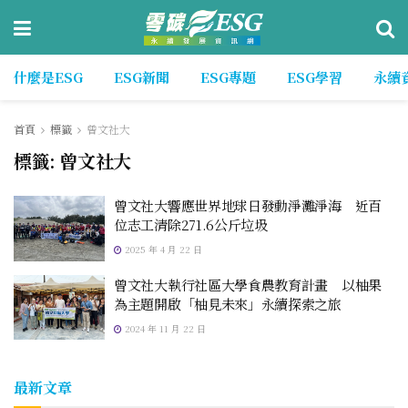
什麼是ESG
ESG新聞
ESG專題
ESG學習
永續
首頁
標籤
曾文社大
標籤:
曾文社大
曾文社大響應世界地球日發動淨灘淨海 近百
位志工清除271.6公斤垃圾
2025 年 4 月 22 日
曾文社大執行社區大學食農教育計畫 以柚果
為主題開啟「柚見未來」永續探索之旅
2024 年 11 月 22 日
最新文章