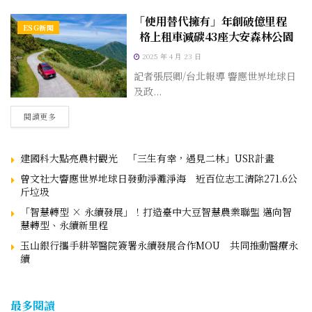
「使用替代擁有」年創破億里程
ESG新聞
格上租車減碳43座大安森林公園
2025 年 4 月 23 日
記者張辰卿/台北報導 響應世界地球日
及政...
閱讀更多
建國科大點亮農村觀光 「三生有幸，遇見二林」USR計畫
曾文社大響應世界地球日發動淨灘淨海 近百位志工清除271.6公
斤垃圾
「智慧轉型 × 永續發展」！打造臺中大豆智慧農業聯盟 邁向智
慧轉型、永續新里程
玉山銀行攜手耕莘醫院簽署永續發展合作MOU 共同推動醫療永
續
最多閱讀