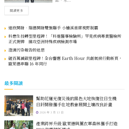
諾，永...
閱讀更多
達欣開發．瑞德開發雙強聯手 小檜溪首席視野制霸
科懋生技轉型里程碑！「科進醫事檢驗所」罕見疾病專責醫檢所
正式揭牌 搶攻亞洲特殊疾病檢測市場
澄清污染報告的迷思
破百萬減碳里程碑！全台響應 Earth Hour 共創氣候行動新頁，
歐萊德串聯 16 年同行
最多閱讀
幫助花蓮光復災後的黑色大地恢復往日生機
日釺開發攜手在地教會展開土壤改良計畫
2026 年 3 月 13 日
產業跨界升級 歐萊德與薰衣草森林攜手打造