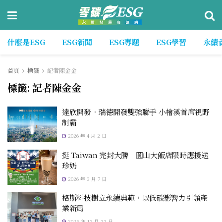
什麼是ESG
ESG新聞
ESG專題
ESG學習
永續
首頁
標籤
記者陳金金
標籤:
記者陳金金
達欣開發．瑞德開發雙強聯手 小檜溪首席視野
制霸
2026 年 4 月 2 日
挺 Taiwan 完封大勝 圓山大飯店限時應援送
珍奶
2026 年 3 月 7 日
格斯科技樹立永續典範，以低碳影響力引領產
業新局
2025 年 12 月 22 日