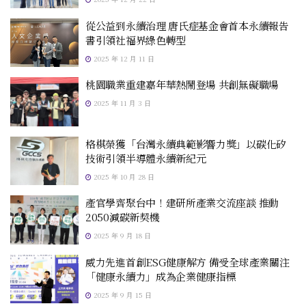
從公益到永續治理 唐氏症基金會首本永續報告
書引領社福界綠色轉型
2025 年 12 月 11 日
桃園職業重建嘉年華熱鬧登場 共創無礙職場
2025 年 11 月 3 日
格棋榮獲「台灣永續典範影響力獎」以碳化矽
技術引領半導體永續新紀元
2025 年 10 月 28 日
產官學齊聚台中！建研所產業交流座談 推動
2050減碳新契機
2025 年 9 月 18 日
威力先進首創ESG健康解方 備受全球產業關注
「健康永續力」成為企業健康指標
2025 年 9 月 15 日