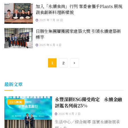
加入「永續食尚」行列 客委會攜手Plants 展現
蔬食創新料理新樣貌
2025 年 7 月 18 日
日勝生集團屢獲國家建築大獎 引領永續建築新
標竿
2025 年 6 月 4 日
1
2
最新文章
永豐深耕ESG備受肯定 永續金融
ESG新聞
評鑑名列前25%
2026 年 4 月 2 日
生活中心／綜合報導 落實永續發展承